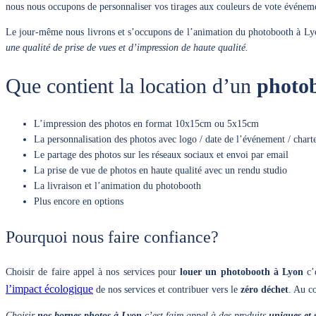
nous nous occupons de personnaliser vos tirages aux couleurs de vote événeme
Le jour-même nous livrons et s’occupons de l’animation du photobooth à L
une qualité de prise de vues et d’impression de haute qualité.
Que contient la location d’un
photo
L’impression des photos en format 10x15cm ou 5x15cm
La personnalisation des photos avec logo / date de l’événement / chart
Le partage des photos sur les réseaux sociaux et envoi par email
La prise de vue de photos en haute qualité avec un rendu studio
La livraison et l’animation du photobooth
Plus encore en options
Pourquoi nous faire confiance?
Choisir de faire appel à nos services pour
louer un photobooth à Lyon
c’
l’impact écologique
de nos services et contribuer vers le
zéro déchet
. Au c
Choisir
nos bornes photos à Lyon
c’est faire appel à des produits
uniques et 