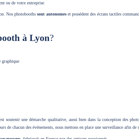
nt ou de votre entreprise.
yon. Nos photobooths
sont autonomes
et possèdent des écrans tactiles command
booth à Lyon
?
e graphique
est soutenir une démarche qualitative, aussi bien dans la conception des pho
ours de chacun des événements, nous mettons en place une surveillance afin de
sur-mesures
, fabriqués en France par des artisans passionnés.