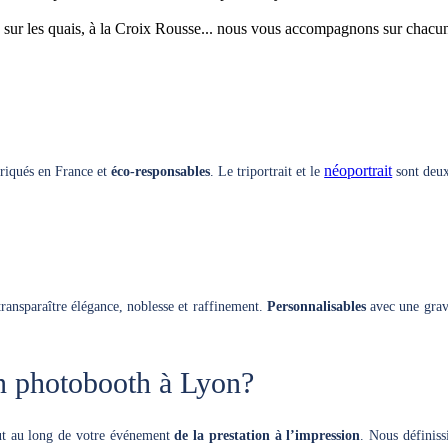
ur les quais, à la Croix Rousse... nous vous accompagnons sur chacune
néoportrait
briqués en France et
éco-responsables
. Le triportrait et le
sont deux
transparaître élégance, noblesse et raffinement.
Personnalisables
avec une gravu
n photobooth à Lyon?
ut au long de votre événement
de la prestation à l’impression
. Nous définiss