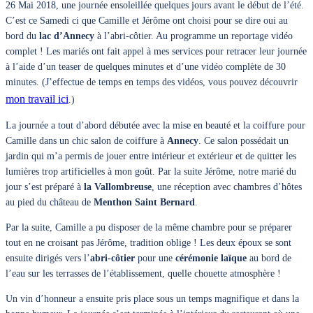
26 Mai 2018, une journée ensoleillée quelques jours avant le début de l’été.
C’est ce Samedi ci que Camille et Jérôme ont choisi pour se dire oui au
bord du
lac d’Annecy
à l’abri-côtier. Au programme un reportage vidéo
complet ! Les mariés ont fait appel à mes services pour retracer leur journée
à l’aide d’un teaser de quelques minutes et d’une vidéo complète de 30
minutes. (J’effectue de temps en temps des vidéos, vous pouvez découvrir
mon travail ici
.)
La journée a tout d’abord débutée avec la mise en beauté et la coiffure pour
Camille dans un chic salon de coiffure à
Annecy
. Ce salon possédait un
jardin qui m’a permis de jouer entre intérieur et extérieur et de quitter les
lumières trop artificielles à mon goût. Par la suite Jérôme, notre marié du
jour s’est préparé à
la Vallombreuse
, une réception avec chambres d’hôtes
au pied du château de
Menthon Saint Bernard
.
Par la suite, Camille a pu disposer de la même chambre pour se préparer
tout en ne croisant pas Jérôme, tradition oblige ! Les deux époux se sont
ensuite dirigés vers l’
abri-côtier
pour une
cérémonie laïque
au bord de
l’eau sur les terrasses de l’établissement, quelle chouette atmosphère !
Un vin d’honneur a ensuite pris place sous un temps magnifique et dans la