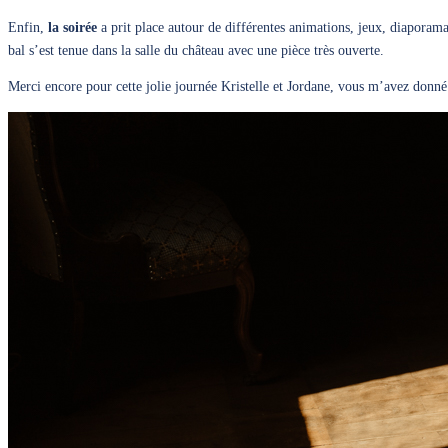
Enfin,
la soirée
a prit place autour de différentes animations, jeux, diaporamas
bal s’est tenue dans la salle du château avec une pièce très ouverte.
Merci encore pour cette jolie journée Kristelle et Jordane, vous m’avez donné 