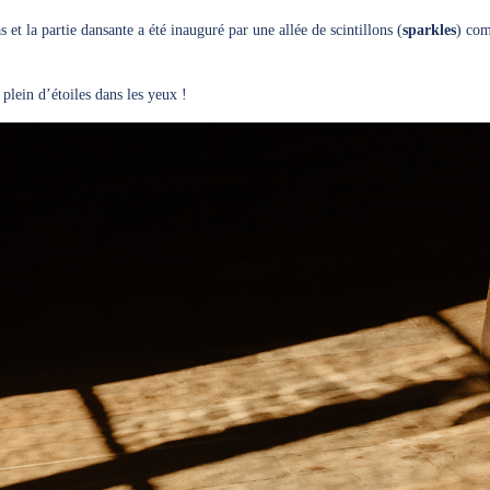
 et la partie dansante a été inauguré par une allée de scintillons (
sparkles
) com
plein d’étoiles dans les yeux !