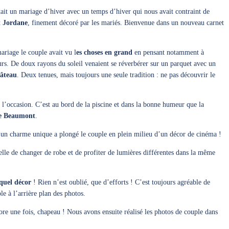
tait un mariage d’hiver avec un temps d’hiver qui nous avait contraint de
et Jordane
, finement décoré par les mariés. Bienvenue dans un nouveau carnet
ariage le couple avait vu l
es choses en grand
en pensant notamment à
urs. De doux rayons du soleil venaient se réverbérer sur un parquet avec un
hâteau
. Deux tenues, mais toujours une seule tradition : ne pas découvrir le
 l’occasion. C’est au bord de la piscine et dans la bonne humeur que la
de Beaumont
.
d’un charme unique a plongé le couple en plein milieu d’un décor de cinéma !
elle de changer de robe et de profiter de lumières différentes dans la même
quel décor
! Rien n’est oublié, que d’efforts ! C’est toujours agréable de
 à l’arrière plan des photos.
ore une fois, chapeau ! Nous avons ensuite réalisé les photos de couple dans