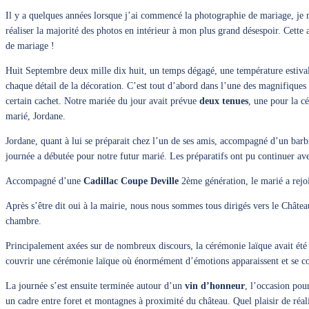
Il y a quelques années lorsque j’ai commencé la photographie de mariage, je
réaliser la majorité des photos en intérieur à mon plus grand désespoir. Cette
de mariage !
Huit Septembre deux mille dix huit, un temps dégagé, une température estivale
chaque détail de la décoration. C’est tout d’abord dans l’une des magnifiques
certain cachet. Notre mariée du jour avait prévue
deux tenues
, une pour la c
marié, Jordane.
Jordane, quant à lui se préparait chez l’un de ses amis, accompagné d’un barb
journée a débutée pour notre futur marié. Les préparatifs ont pu continuer avec
Accompagné d’une
Cadillac Coupe Deville
2ème génération, le marié a rejoi
Après s’être dit oui à la mairie, nous nous sommes tous dirigés vers le Châte
chambre.
Principalement axées sur de nombreux discours, la cérémonie laïque avait été
couvrir une cérémonie laïque où énormément d’émotions apparaissent et se con
La journée s’est ensuite terminée autour d’un
vin d’honneur
, l’occasion pou
un cadre entre foret et montagnes à proximité du château. Quel plaisir de réali