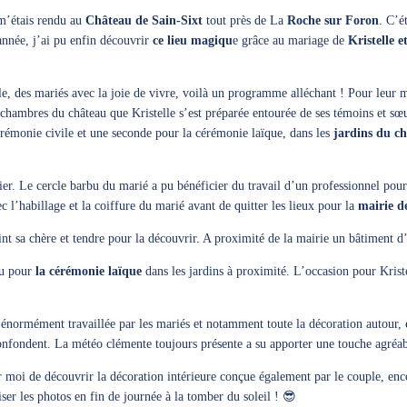
 m’étais rendu au
Château de Sain-Sixt
tout près de La
Roche sur Foron
. C’é
 année, j’ai pu enfin découvrir
ce lieu magiqu
e grâce au mariage de
Kristelle 
, des mariés avec la joie de vivre, voilà un programme alléchant ! Pour leur m
 chambres du château que Kristelle s’est préparée entourée de ses témoins et sœ
érémonie civile et une seconde pour la cérémonie laïque, dans les
jardins du c
ier. Le cercle barbu du marié a pu bénéficier du travail d’un professionnel pour
 l’habillage et la coiffure du marié avant de quitter les lieux pour la
mairie 
nt sa chère et tendre pour la découvrir. A proximité de la mairie un bâtiment 
au pour
la cérémonie laïque
dans les jardins à proximité. L’occasion pour Krist
 énormément travaillée par les mariés et notamment toute la décoration autour,
fondent. La météo clémente toujours présente a su apporter une touche agréable
r moi de découvrir la décoration intérieure conçue également par le couple, enc
ser les photos en fin de journée à la tomber du soleil ! 😎