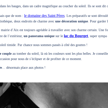
dans les bauges, dans un cadre magnifique au coucher du soleil. Ils se sont dit o
le domaine des Saint Pères
ssais que de nom :
. Les préparatifs se sont déroulé
bliothèque, deux endroits de charme avec
une décoration unique
. Pour garder l
 mairie d’Aix est toujours agréable à travailler avec son charme certain. Une f
lac du Bourget
re de l’extérieur,
un panorama unique
sur le
, super sympa
soleil timide. Par chance nous sommes passés à côté des gouttes !
e couple
au tomber du soleil, là où les couleurs sont les plus belles. Je conseil
occasion pour nous de s’éclipser et de profiter de ce moment.
ée
… désormais place aux photos !